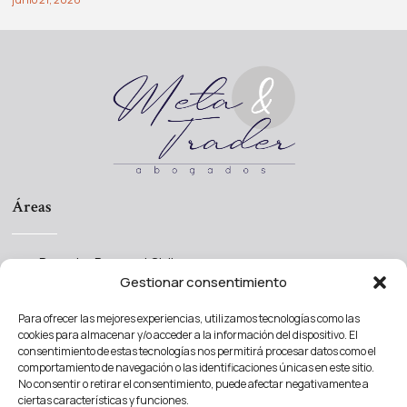
Áreas
Derecho Procesal Civil
Gestionar consentimiento
Derecho Societario
Derecho Concursal
Para ofrecer las mejores experiencias, utilizamos tecnologías como las
cookies para almacenar y/o acceder a la información del dispositivo. El
Madrid
consentimiento de estas tecnologías nos permitirá procesar datos como el
comportamiento de navegación o las identificaciones únicas en este sitio.
No consentir o retirar el consentimiento, puede afectar negativamente a
ciertas características y funciones.