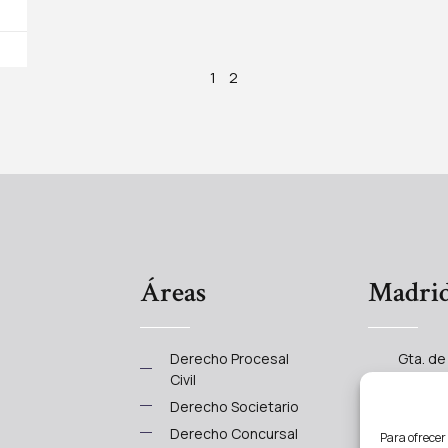
1
2
Áreas
Madri
Derecho Procesal
Gta. de 
Civil
Dcha, 
28004 
Derecho Societario
info@a
Derecho Concursal
Para ofrecer