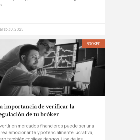
as
arzo 30, 2025
BROKER
a importancia de verificar la
egulación de tu bróker
nvertir en mercados financieros puede ser una
area emocionante y potencialmente lucrativa,
ero también conlleva riesgos. Una de las