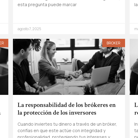
esta pregunta puede marcar
l
agosto 7, 2025
m
ER
BROKER
La responsabilidad de los brókeres en
L
a
la protección de los inversores
r
Cuando inviertes tu dinero a través de un bróker,
I
confías en que este actúe con integridad y
t
profesionalidad, protegiendo tus intereses y
p