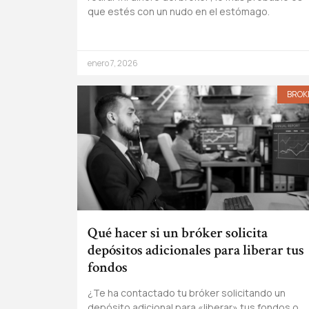
que estés con un nudo en el estómago.
enero 7, 2026
BROK
Qué hacer si un bróker solicita
depósitos adicionales para liberar tus
fondos
¿Te ha contactado tu bróker solicitando un
depósito adicional para «liberar» tus fondos o