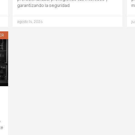
garantizando la seguridad
m
agosto 14, 2024
ju
ER
o
te