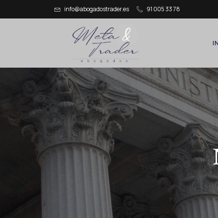
info@abogadostrader.es
91 005 33 78
I