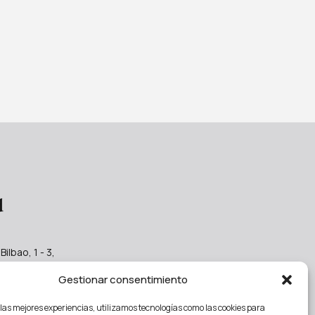
d
Bilbao, 1 - 3,
Chamberí,
Gestionar consentimiento
Madrid
bogadostrader.es
 las mejores experiencias, utilizamos tecnologías como las cookies para