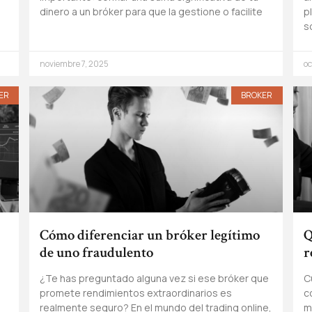
dinero a un bróker para que la gestione o facilite
p
s
noviembre 7, 2025
oc
ER
BROKER
Cómo diferenciar un bróker legítimo
Q
de uno fraudulento
r
¿Te has preguntado alguna vez si ese bróker que
C
promete rendimientos extraordinarios es
c
realmente seguro? En el mundo del trading online,
m