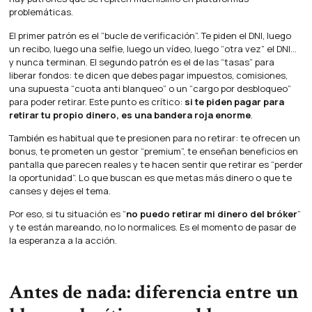
problemáticas.
El primer patrón es el “bucle de verificación”. Te piden el DNI, luego
un recibo, luego una selfie, luego un vídeo, luego “otra vez” el DNI…
y nunca terminan. El segundo patrón es el de las “tasas” para
liberar fondos: te dicen que debes pagar impuestos, comisiones,
una supuesta “cuota anti blanqueo” o un “cargo por desbloqueo”
para poder retirar. Este punto es crítico:
si te piden pagar para
retirar tu propio dinero, es una bandera roja enorme
.
También es habitual que te presionen para no retirar: te ofrecen un
bonus, te prometen un gestor “premium”, te enseñan beneficios en
pantalla que parecen reales y te hacen sentir que retirar es “perder
la oportunidad”. Lo que buscan es que metas más dinero o que te
canses y dejes el tema.
Por eso, si tu situación es “
no puedo retirar mi dinero del bróker
”
y te están mareando, no lo normalices. Es el momento de pasar de
la esperanza a la acción.
Antes de nada: diferencia entre un