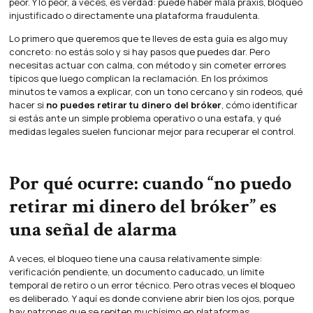
peor. Y lo peor, a veces, es verdad: puede haber mala praxis, bloqueo
injustificado o directamente una plataforma fraudulenta.
Lo primero que queremos que te lleves de esta guía es algo muy
concreto: no estás solo y si hay pasos que puedes dar. Pero
necesitas actuar con calma, con método y sin cometer errores
típicos que luego complican la reclamación. En los próximos
minutos te vamos a explicar, con un tono cercano y sin rodeos, qué
hacer si
no puedes retirar tu dinero del bróker
, cómo identificar
si estás ante un simple problema operativo o una estafa, y qué
medidas legales suelen funcionar mejor para recuperar el control.
Por qué ocurre: cuando “no puedo
retirar mi dinero del bróker” es
una señal de alarma
A veces, el bloqueo tiene una causa relativamente simple:
verificación pendiente, un documento caducado, un límite
temporal de retiro o un error técnico. Pero otras veces el bloqueo
es deliberado. Y aquí es donde conviene abrir bien los ojos, porque
hay patrones que se repiten muchísimo en plataformas