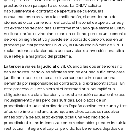
prestación con pasaporte europeo. La CNMV solicita
habitualmente el contrato de apertura de cuenta, las
comunicaciones previas a la clasificación, el cuestionario de
idoneidad o conveniencia realizado, el historial de operaciones y
los extractos de pérdidas. El informe motivado que emite la CNMV
no tiene carácter vinculante para la entidad, pero es un elemento
de presión significativo y puede ser aportado como prueba en un
proceso judicial posterior. En 2023, la CNMV recibió más de 3.700
reclamaciones relacionadas con servicios de inversión, una cifra
que refleja la magnitud del problema.
La tercera vía es la judicial civil.
Cuando las dos anteriores no
han dado resultado o las pérdidas son de entidad suficiente para
justificar el coste procesal, el inversor puede interponer una
demanda por responsabilidad contractual o extracontractual. En
este proceso, el juez valora si el intermediario incumplió sus
obligaciones de clasificación y si existe relación causal entre ese
incumplimiento y las pérdidas sufridas. Los plazos de un
procedimiento judicial ordinario en España oscilan entre uno y tres
años en primera instancia, aunque muchos casos se resuelven
antes por vía de acuerdo extrajudicial una vez iniciado el
procedimiento. Las indemnizaciones reclamables pueden incluir la
restitución íntegra del capital perdido, los beneficios dejados de