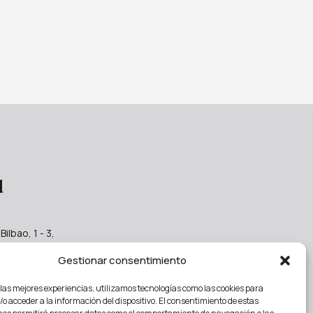
d
Bilbao, 1 - 3,
Chamberí,
Gestionar consentimiento
Madrid
bogadostrader.es
 las mejores experiencias, utilizamos tecnologías como las cookies para
33 78
o acceder a la información del dispositivo. El consentimiento de estas