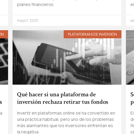
planes financieros
e
mayo 7, 2025
ab
ÓN
PLATAFORMAS DE INVERSIÓN
Qué hacer si una plataforma de
S
s
inversión rechaza retirar tus fondos
p
na
Invertir en plataformas online se ha convertido en
E
una práctica habitual, pero uno de los problemas
d
más alarmantes que los inversores enfrentan es
f
la negativa
c