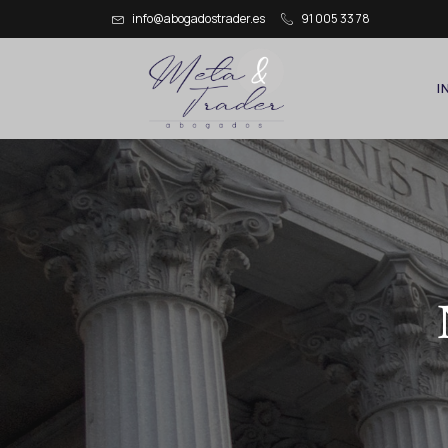
info@abogadostrader.es
91 005 33 78
I