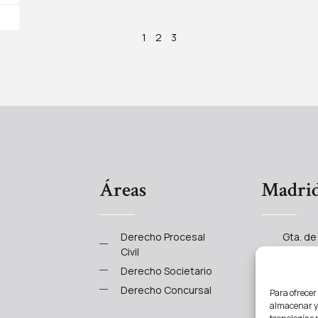
1
2
3
Áreas
Madri
Derecho Procesal
Gta. de 
Civil
Dcha, 
28004 
Derecho Societario
info@a
Derecho Concursal
Para ofrecer
91 005 
almacenar y/