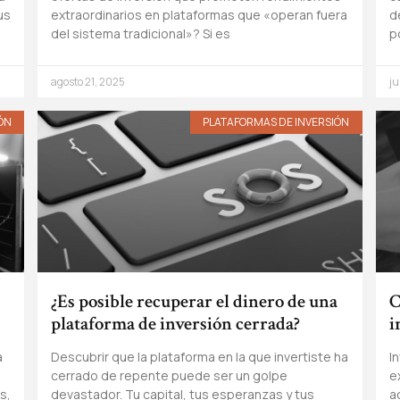
us
extraordinarios en plataformas que «operan fuera
d
del sistema tradicional»? Si es
p
agosto 21, 2025
ju
ÓN
PLATAFORMAS DE INVERSIÓN
¿Es posible recuperar el dinero de una
C
plataforma de inversión cerrada?
i
a
Descubrir que la plataforma en la que invertiste ha
I
cerrado de repente puede ser un golpe
e
s,
devastador. Tu capital, tus esperanzas y tus
a