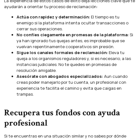
La experiencia de estos casos de éxito deja lecciones clave que te
ayudarán a orientar tu proceso de reclamación:
Actúa con rapidez y determinación:
El tiempo es tu
enemigo si la plataforma intenta ocultar transacciones o
cerrar sus operaciones.
No confíes ciegamente en promesas de la plataforma:
Si
ya han ignorado tus quejas antes, es improbable que se
vuelvan repentinamente cooperativos sin presión.
Sigue los canales formales de reclamación:
Eleva tu
queja a los organismos reguladores y, si es necesario, a las
instancias judiciales. No te quedes en promesas de
resolución amigable.
Asesórate con abogados especializados:
Aun cuando
creas poder manejarlo por tu cuenta, un profesional con
experiencia te facilita el camino y evita que caigas en
trampas.
Recupera tus fondos con ayuda
profesional
Si te encuentras en una situación similar y no sabes por dónde