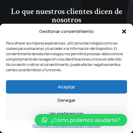
Lo que nuestros clientes dicen de
nosotros
Gestionar consentimiento
ión de los
Vi un anuncio de un conocido cocinero que supues
Para ofrecer las mejores experiencias, utilizamos tecnologías como las
ón, después
invertía en Forex y estaba ganando mucho dinero. Pinc
cookies para almacenar y/o acceder a la información del dispositivo. El
consentimiento de estas tecnologías nos permitirá procesar datos como el
 trato tan
comenzó mi calvario. Al principio todo iba bien, pero 
comportamiento de navegación o las identificaciones únicas en este sitio.
tiempo perdí todos mis ahorros. Busqué en internet y 
No consentir o retirar el consentimiento, puede afectar negativamente a
Jorge, mi abogado, que me ayudó a entender que hab
ciertas características y funciones.
víctima de malas prácticas y me ayudó a recuperar u
parte de mi dinero.
Aceptar
Denegar
Rubén Santiago
Ver preferencias
¿Cómo podemos ayudarte?
Política de Privacidad
Política de Privacidad